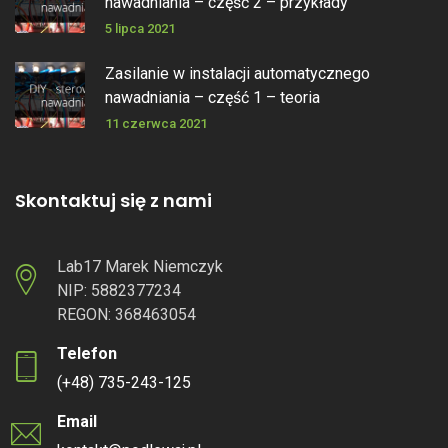
nawadniania – część 2 – przykłady
5 lipca 2021
Zasilanie w instalacji automatycznego
nawadniania – część 1 – teoria
11 czerwca 2021
Skontaktuj się z nami
Lab17 Marek Niemczyk
NIP: 5882377234
REGON: 368463054
Telefon
(+48) 735-243-125
Email