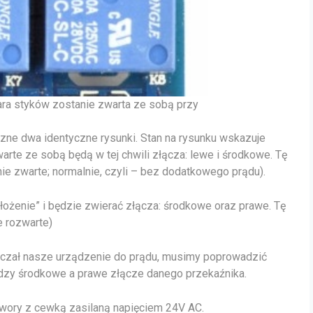
ara styków zostanie zwarta ze sobą przy
zne dwa identyczne rysunki. Stan na rysunku wskazuje
zwarte ze sobą będą w tej chwili złącza: lewe i środkowe. Tę
ie zwarte; normalnie, czyli – bez dodatkowego prądu).
łożenie” i będzie zwierać złącza: środkowe oraz prawe. Tę
e rozwarte)
łączał nasze urządzenie do prądu, musimy poprowadzić
ędzy środkowe a prawe złącze danego przekaźnika.
awory z cewką zasilaną napięciem 24V AC.