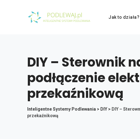
Skip
to
Jak to działa?
content
DIY – Sterownik 
podłączenie elek
przekaźnikową
Inteligentne Systemy Podlewania
>
DIY
>
DIY – Sterown
przekaźnikową