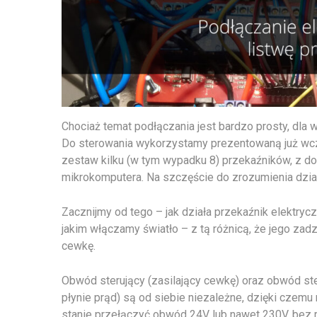
Chociaż temat podłączania jest bardzo prosty, dl
Do sterowania wykorzystamy prezentowaną już wcześ
zestaw kilku (w tym wypadku 8) przekaźników, z do
mikrokomputera. Na szczęście do zrozumienia dział
Zacznijmy od tego – jak działa przekaźnik elektrycz
jakim włączamy światło – z tą różnicą, że jego za
cewkę.
Obwód sterujący (zasilający cewkę) oraz obwód st
płynie prąd) są od siebie niezależne, dzięki czem
stanie przełączyć obwód 24V lub nawet 230V, bez