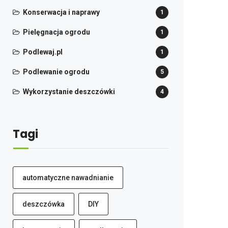
Konserwacja i naprawy
1
Pielęgnacja ogrodu
1
Podlewaj.pl
1
Podlewanie ogrodu
5
Wykorzystanie deszczówki
4
Tagi
automatyczne nawadnianie
deszczówka
DIY