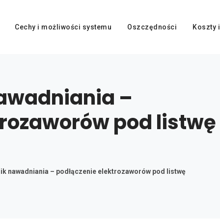
Cechy i możliwości systemu
Oszczędności
Koszty i
nawadniania –
trozaworów pod listwę
ik nawadniania – podłączenie elektrozaworów pod listwę