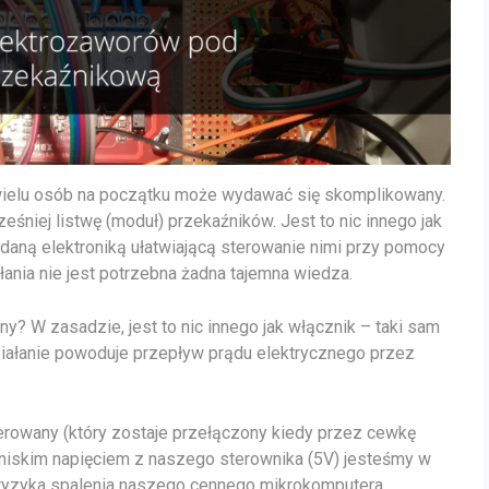
a wielu osób na początku może wydawać się skomplikowany.
niej listwę (moduł) przekaźników. Jest to nic innego jak
daną elektroniką ułatwiającą sterowanie nimi przy pomocy
ania nie jest potrzebna żadna tajemna wiedza.
ny? W zasadzie, jest to nic innego jak włącznik – taki sam
działanie powoduje przepływ prądu elektrycznego przez
erowany (który zostaje przełączony kiedy przez cewkę
u niskim napięciem z naszego sterownika (5V) jesteśmy w
 ryzyka spalenia naszego cennego mikrokomputera.