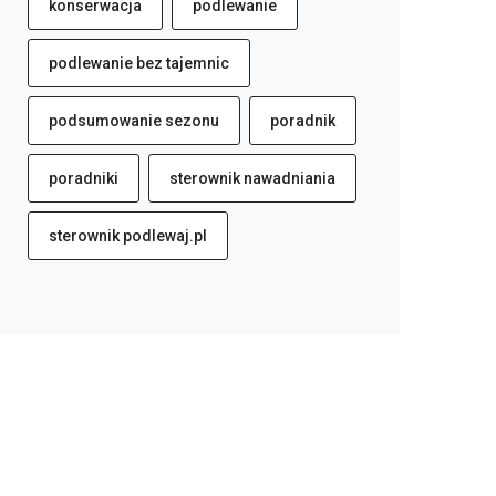
konserwacja
podlewanie
podlewanie bez tajemnic
podsumowanie sezonu
poradnik
poradniki
sterownik nawadniania
sterownik podlewaj.pl