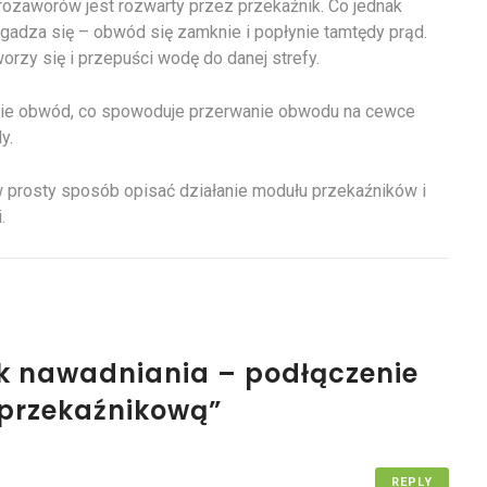
rozaworów jest rozwarty przez przekaźnik. Co jednak
Zgadza się – obwód się zamknie i popłynie tamtędy prąd.
orzy się i przepuści wodę do danej strefy.
wie obwód, co spowoduje przerwanie obwodu na cewce
y.
w prosty sposób opisać działanie modułu przekaźników i
.
nik nawadniania – podłączenie
 przekaźnikową”
REPLY