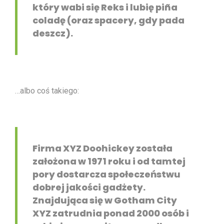
który wabi się Reks i lubię piña
coladę (oraz spacery, gdy pada
deszcz).
…albo coś takiego:
Firma XYZ Doohickey została
założona w 1971 roku i od tamtej
pory dostarcza społeczeństwu
dobrej jakości gadżety.
Znajdująca się w Gotham City
XYZ zatrudnia ponad 2000 osób i